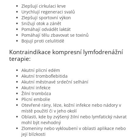
Zlepšují cirkulaci krve
Urychlují regeneraci svalů
Zlepšují sportovní výkon
Snižují otok a zánět
Pomáhají odvádět laktát
Pomáhají tělu zbavovat se toxinů
Bojují proti celulitidě
Kontraindikace kompresní lymfodrenážní
terapie:
Akutní plicní edém
Akutní tromboflebitida
Akutní městnavé srdeční selhání
Akutní infekce
Žilní trombóza
Plicní embolie
Otevřené rány, léze, kožní infekce nebo nádory v
místě použití či v jeho okolí
Oblasti, kde by zvýšený žilní nebo lymfatický návrat
mohl být nevhodný
Zlomeniny nebo vykloubení v oblasti aplikace nebo
její blízkosti