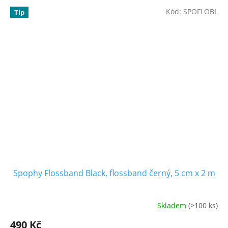
Kód:
SPOFLOBL
Tip
Spophy Flossband Black, flossband černý, 5 cm x 2 m
Skladem
(>100 ks)
Průměrné
hodnocení
490 Kč
produktu