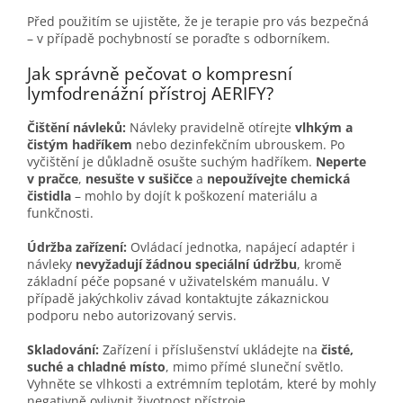
Před použitím se ujistěte, že je terapie pro vás bezpečná
– v případě pochybností se poraďte s odborníkem.
Jak správně pečovat o kompresní
lymfodrenážní přístroj AERIFY?
Čištění návleků:
Návleky pravidelně otírejte
vlhkým a
čistým hadříkem
nebo dezinfekčním ubrouskem. Po
vyčištění je důkladně osušte suchým hadříkem.
Neperte
v pračce
,
nesušte v sušičce
a
nepoužívejte chemická
čistidla
– mohlo by dojít k poškození materiálu a
funkčnosti.
Údržba zařízení:
Ovládací jednotka, napájecí adaptér i
návleky
nevyžadují žádnou speciální údržbu
, kromě
základní péče popsané v uživatelském manuálu. V
případě jakýchkoliv závad kontaktujte zákaznickou
podporu nebo autorizovaný servis.
Skladování:
Zařízení i příslušenství ukládejte na
čisté,
suché a chladné místo
, mimo přímé sluneční světlo.
Vyhněte se vlhkosti a extrémním teplotám, které by mohly
negativně ovlivnit životnost přístroje.