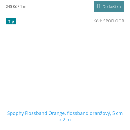
je
Měrná
245 Kč / 1 m
Do košíku
5,0
cena:
z
5
Kód:
SPOFLOOR
Tip
hvězdiček.
Spophy Flossband Orange, flossband oranžový, 5 cm
x 2 m