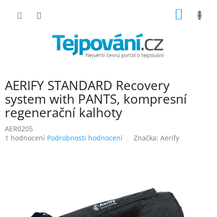
Přejít
NÁKUP
na
obsah
KOŠÍK
AERIFY STANDARD Recovery
system with PANTS, kompresní
regenerační kalhoty
AER0205
Průměrné
1 hodnocení
Podrobnosti hodnocení
Značka:
Aerify
hodnocení
produktu
je
5,0
z
5
hvězdiček.