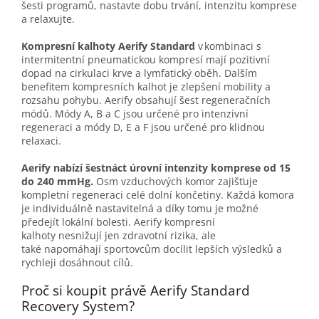
šesti programů, nastavte dobu trvání, intenzitu komprese
a relaxujte.
Kompresní kalhoty Aerify Standard
v kombinaci s
intermitentní pneumatickou kompresí mají pozitivní
dopad na cirkulaci krve a lymfatický oběh. Dalším
benefitem kompresních kalhot
je zlepšení mobility a
rozsahu pohybu.
Aerify
obsahují šest regeneračních
módů. Módy A, B a C jsou určené pro intenzivní
regeneraci a módy D, E a F jsou určené pro klidnou
relaxaci.
Aerify
nabízí šestnáct úrovní intenzity kompres
e od 15
do 240
mmHg
.
Osm vzduchových komor zajišťuje
kompletní regeneraci celé dolní končetiny. Každá komora
je individuálně nastavitelná a díky tomu je možné
předejít lokální bolesti
.
Aerify
kompresní
kalhoty
ne
snižují
jen
zdravotní
rizika
,
a
le
také
na
pomáhají
sportovcům
docílit lepších výsledků
a
rychleji dosáhnout
cílů.
Proč si koupit právě Aerify Standard
Recovery System?