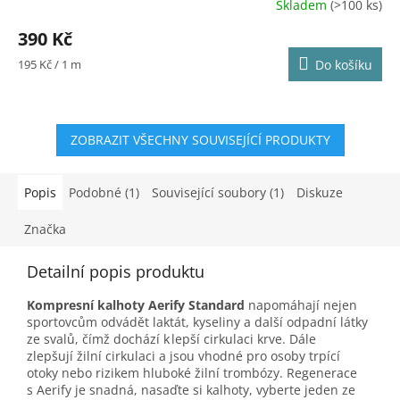
Skladem
(>100 ks)
Průměrné
hodnocení
390 Kč
produktu
je
Měrná
195 Kč / 1 m
Do košíku
4,8
cena:
z
5
hvězdiček.
ZOBRAZIT VŠECHNY SOUVISEJÍCÍ PRODUKTY
Popis
Podobné (1)
Související soubory (1)
Diskuze
Značka
Detailní popis produktu
Kompresní kalhoty Aerify Standard
na
pomáhají nejen
sportovcům odvádět laktát,
kyseliny a další odpadní látky
ze svalů, čímž dochází k lepší cirkulaci krve. Dále
zlepšuj
í
žilní cirkulaci a jsou vhodné pro osoby trpící
otoky nebo rizikem hluboké žilní trombózy.
Regenerace
s
Aerify
je snadná, nasaďte si kalhoty, vyberte jeden ze