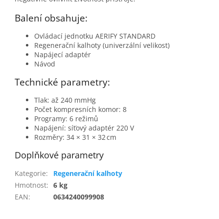
Balení obsahuje:
Ovládací jednotku AERIFY STANDARD
Regenerační kalhoty (univerzální velikost)
Napájecí adaptér
Návod
Technické parametry:
Tlak: až 240 mmHg
Počet kompresních komor: 8
Programy: 6 režimů
Napájení: síťový adaptér 220 V
Rozměry: 34 × 31 × 32 cm
Doplňkové parametry
Kategorie
:
Regenerační kalhoty
Hmotnost
:
6 kg
EAN
:
0634240099908