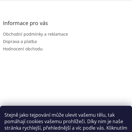
Z
á
p
a
Informace pro vás
t
Obchodní podmínky a reklamace
í
Doprava a platba
Hodnocení obchodu
Stejně jako tejpování může ulevit vašemu tělu, tak
pomáhají cookies vašemu prohlížeči. Díky nim je naše
stránka rychlejší, přehlednější a víc podle vás. Kliknutím