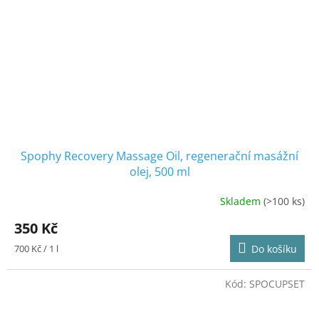
Spophy Recovery Massage Oil, regenerační masážní
olej, 500 ml
Skladem
(>100 ks)
Průměrné
hodnocení
350 Kč
produktu
je
Měrná
700 Kč / 1 l
Do košíku
4,9
cena:
z
5
Kód:
SPOCUPSET
hvězdiček.