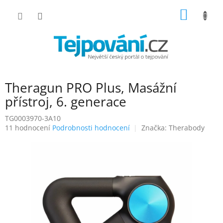
Přejít
NÁKUP
na
obsah
KOŠÍK
Theragun PRO Plus, Masážní
přístroj, 6. generace
TG0003970-3A10
Průměrné
11 hodnocení
Podrobnosti hodnocení
Značka:
Therabody
hodnocení
produktu
je
4,4
z
5
hvězdiček.