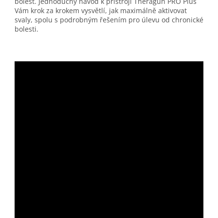
bolest. Jednoduchý návod k přístroji Theragun PRO Plus
Vám krok za krokem vysvětlí, jak maximálně aktivovat
svaly, spolu s podrobným řešením pro úlevu od chronické
bolesti.