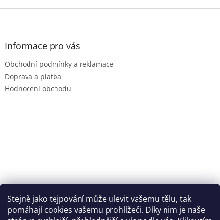
Z
á
p
a
Informace pro vás
t
Obchodní podmínky a reklamace
í
Doprava a platba
Hodnocení obchodu
Stejně jako tejpování může ulevit vašemu tělu, tak
pomáhají cookies vašemu prohlížeči. Díky nim je naše