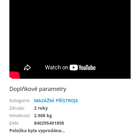
Doplňkové parametry
Kategorie
:
MASÁŽNÍ PŘÍSTROJE
Záruka
:
2 roky
Hmotnost
:
2.908 kg
EAN
:
840295401898
Položka byla vyprodána…