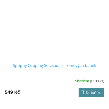
Spophy Cupping Set, sada silikonových baněk
Skladem
(>100 ks)
Průměrné
hodnocení
produktu
549 Kč
Do košíku
je
4,8
z