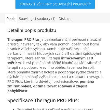
5
ZOBRAZIT VŠECHNY SOUVISEJÍCÍ PRODUKTY
hvězdiček.
Popis
Související soubory (1)
Diskuze
Detailní popis produktu
Theragun PRO Plus
je bezkonkurenční perkusní masážní
přístroj navržený tak, aby vám pomohl dosáhnout horní
hranice vašeho výkonu. Kombinuje naši nejsilnější
perkusivní masáž hlubokých svalů s 5 dalšími špičkovými
terapiemi, které zahrnují terapii
infračerveným LED
světlem,
která pomáhá při léčbě kloubů a tkání, vibrační
terapii na podporu krevního oběhu, tepelnou terapii,
která pomáhá zmírnit bolest a podporuje rychlé zahřátí a
dýchání. pomáhají zvýšit koncentraci a relaxaci. Theragun
PRO Plus, kterému důvěřují profesionálové,
pomáhá
zmírnit bolest, optimalizovat zotavení a zlepšit
pohyblivost.
Specifikace Theragun PRO Plus:
Zmírnění bolesti a snížení napětí + bolestivost