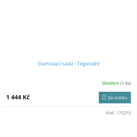
Startovací sada - Tejpování
Skladem
(1 ks)
Průměrné
hodnocení
produktu
1 444 Kč
Do košíku
je
4,7
z
Kód:
170210
5
hvězdiček.