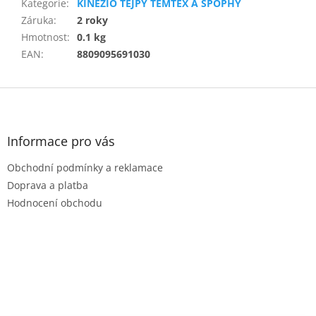
Kategorie
:
KINEZIO TEJPY TEMTEX A SPOPHY
Záruka
:
2 roky
Hmotnost
:
0.1 kg
EAN
:
8809095691030
Z
á
p
a
Informace pro vás
t
Obchodní podmínky a reklamace
í
Doprava a platba
Hodnocení obchodu