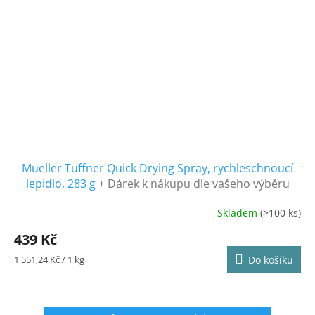
Mueller Tuffner Quick Drying Spray, rychleschnoucí
lepidlo, 283 g
+ Dárek k nákupu dle vašeho výběru
Skladem
(>100 ks)
Průměrné
hodnocení
439 Kč
produktu
je
Měrná
1 551,24 Kč / 1 kg
Do košíku
5,0
cena:
z
5
hvězdiček.