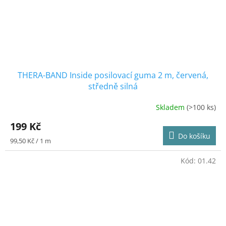
THERA-BAND Inside posilovací guma 2 m, červená,
středně silná
Skladem
(>100 ks)
Průměrné
hodnocení
199 Kč
produktu
Do košíku
je
Měrná
99,50 Kč / 1 m
5,0
cena:
z
Kód:
01.42
5
hvězdiček.