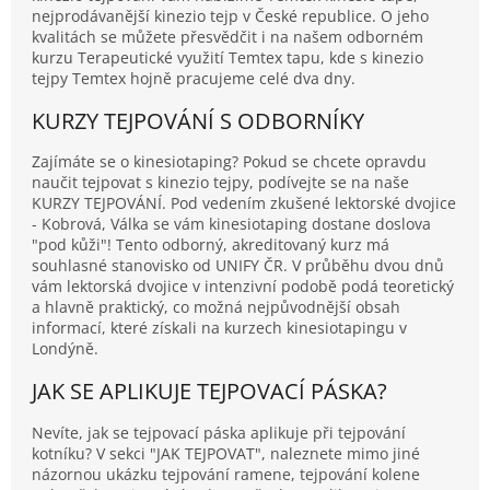
nejprodávanější kinezio tejp v České republice. O jeho
kvalitách se můžete přesvědčit i na našem odborném
kurzu Terapeutické využití Temtex tapu, kde s kinezio
tejpy Temtex hojně pracujeme celé dva dny.
KURZY TEJPOVÁNÍ S ODBORNÍKY
Zajímáte se o kinesiotaping? Pokud se chcete opravdu
naučit tejpovat s kinezio tejpy, podívejte se na naše
KURZY TEJPOVÁNÍ. Pod vedením zkušené lektorské dvojice
- Kobrová, Válka se vám kinesiotaping dostane doslova
"pod kůži"! Tento odborný, akreditovaný kurz má
souhlasné stanovisko od UNIFY ČR. V průběhu dvou dnů
vám lektorská dvojice v intenzivní podobě podá teoretický
a hlavně praktický, co možná nejpůvodnější obsah
informací, které získali na kurzech kinesiotapingu v
Londýně.
JAK SE APLIKUJE TEJPOVACÍ PÁSKA?
Nevíte, jak se tejpovací páska aplikuje při tejpování
kotníku? V sekci "JAK TEJPOVAT", naleznete mimo jiné
názornou ukázku tejpování ramene, tejpování kolene