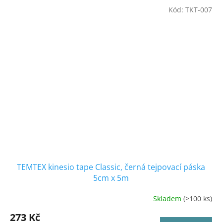
z
Kód:
TKT-007
5
hvězdiček.
TEMTEX kinesio tape Classic, černá tejpovací páska
5cm x 5m
Skladem
(>100 ks)
Průměrné
hodnocení
273 Kč
produktu