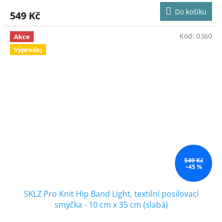
produktu
Do košíku
549 Kč
je
4,8
z
Kód:
0360
Akce
5
Výprodej
hvězdiček.
549 Kč
–45 %
SKLZ Pro Knit Hip Band Light, textilní posilovací
smyčka - 10 cm x 35 cm (slabá)