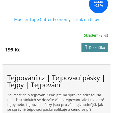
261 Kč
–23 %
Mueller Tape Cutter Economy, řezák na tejpy
Skladem
(8 ks)
Průměrné
hodnocení
produktu
Do košíku
199 Kč
je
5,0
z
5
hvězdiček.
Tejpování.cz | Tejpovací pásky |
Tejpy | Tejpování
Zajímáte se o tejpování? Pak jste na správné adrese! Na
našich stránkách se dozvíte vše o tejpování, ale i to, které
tejpy nebo tejpovací pásky jsou pro vás nejvhodnější, jak
se správně tejpovací páska aplikuje a čemu se při