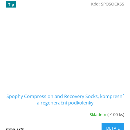
Kód:
SPOSOCKSS
Tip
Spophy Compression and Recovery Socks, kompresní
a regenerační podkolenky
Skladem
(>100 ks)
Průměrné
hodnocení
produktu
DETAIL