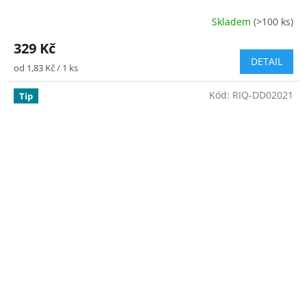
Skladem
(>100 ks)
Průměrné
hodnocení
329 Kč
produktu
DETAIL
je
Měrná
od 1,83 Kč / 1 ks
4,2
cena:
z
Kód:
RIQ-DD02021
Tip
5
hvězdiček.