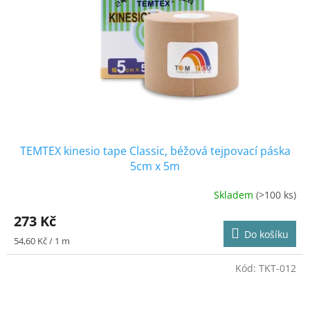
TEMTEX kinesio tape Classic, béžová tejpovací páska
5cm x 5m
Skladem
(>100 ks)
Průměrné
hodnocení
273 Kč
produktu
Do košíku
je
Měrná
54,60 Kč / 1 m
4,6
cena:
z
Kód:
TKT-012
5
hvězdiček.