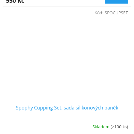
550 Kč
je
4,5
Kód:
SPOCUPSET
z
5
hvězdiček.
Spophy Cupping Set, sada silikonových baněk
Skladem
(>100 ks)
Průměrné
hodnocení