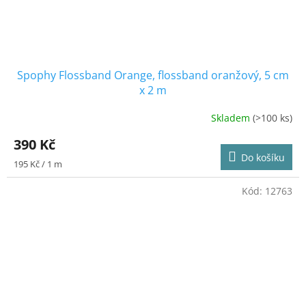
Spophy Flossband Orange, flossband oranžový, 5 cm
x 2 m
Skladem
(>100 ks)
Průměrné
hodnocení
390 Kč
produktu
Do košíku
je
Měrná
195 Kč / 1 m
4,8
cena:
z
Kód:
12763
5
hvězdiček.