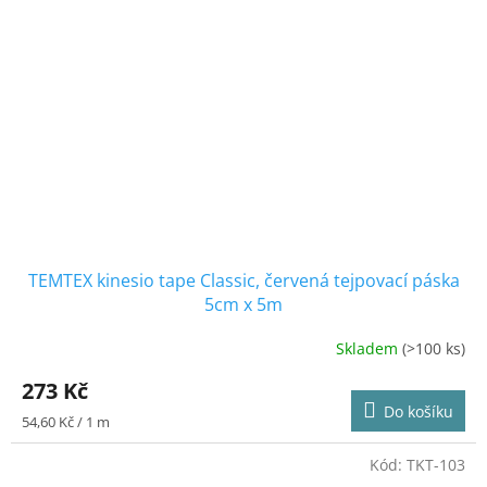
TEMTEX kinesio tape Classic, červená tejpovací páska
5cm x 5m
Skladem
(>100 ks)
Průměrné
hodnocení
273 Kč
produktu
Do košíku
je
Měrná
54,60 Kč / 1 m
4,3
cena:
z
Kód:
TKT-103
5