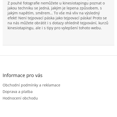
Z pouhé fotografie nemůžete u kinesiotapingu poznat o
jakou techniku se jedná, jakým je lepena způsobem, s
jakým napětím, směrem… To vše má vliv na výsledný
efekt! Není tejpovací páska jako tejpovací páska! Proto se
na nás můžete obrátit i s dotazy ohledně tejpování, kurzů
kinesiotapingu, ale i s tipy pro vylepšení tohoto webu.
Z
á
p
a
Informace pro vás
t
Obchodní podmínky a reklamace
í
Doprava a platba
Hodnocení obchodu