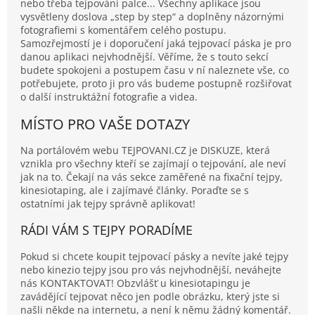
nebo třeba tejpování palce... Všechny aplikace jsou
vysvětleny doslova „step by step“ a doplněny názornými
fotografiemi s komentářem celého postupu.
Samozřejmostí je i doporučení jaká tejpovací páska je pro
danou aplikaci nejvhodnější. Věříme, že s touto sekcí
budete spokojeni a postupem času v ní naleznete vše, co
potřebujete, proto ji pro vás budeme postupně rozšiřovat
o další instruktážní fotografie a videa.
MÍSTO PRO VAŠE DOTAZY
Na portálovém webu TEJPOVANI.CZ je DISKUZE, která
vznikla pro všechny kteří se zajímají o tejpování, ale neví
jak na to. Čekají na vás sekce zaměřené na fixační tejpy,
kinesiotaping, ale i zajímavé články. Poraďte se s
ostatními jak tejpy správně aplikovat!
RÁDI VÁM S TEJPY PORADÍME
Pokud si chcete koupit tejpovací pásky a nevíte jaké tejpy
nebo kinezio tejpy jsou pro vás nejvhodnější, neváhejte
nás KONTAKTOVAT! Obzvlášť u kinesiotapingu je
zavádějící tejpovat něco jen podle obrázku, který jste si
našli někde na internetu, a není k němu žádný komentář.