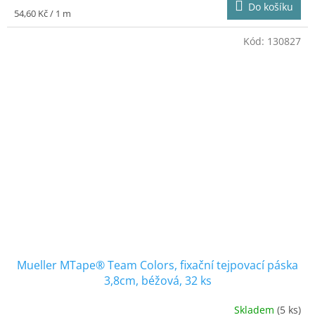
Do košíku
je
Měrná
54,60 Kč / 1 m
4,2
cena:
z
Kód:
130827
5
hvězdiček.
Mueller MTape® Team Colors, fixační tejpovací páska
3,8cm, béžová, 32 ks
Skladem
(5 ks)
Průměrné