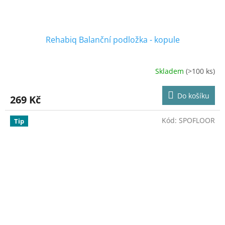
Rehabiq Balanční podložka - kopule
Skladem
(>100 ks)
Průměrné
hodnocení
produktu
Do košíku
269 Kč
je
4,0
z
Kód:
SPOFLOOR
Tip
5
hvězdiček.