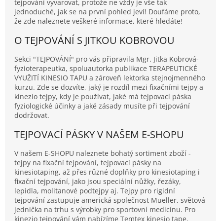
tejpování vyvarovat, protože ne vždy je vše tak
jednoduché, jak se na první pohled jeví! Doufáme proto,
že zde naleznete veškeré informace, které hledáte!
O TEJPOVÁNÍ S JITKOU KOBROVOU
Sekci "TEJPOVÁNÍ" pro vás připravila Mgr. Jitka Kobrová-
fyzioterapeutka, spoluautorka publikace TERAPEUTICKÉ
VYUŽITÍ KINESIO TAPU a zároveň lektorka stejnojmenného
kurzu. Zde se dozvíte, jaký je rozdíl mezi fixačními tejpy a
kinezio tejpy, kdy je používat, jaké má tejpovací páska
fyziologické účinky a jaké zásady musíte při tejpování
dodržovat.
TEJPOVACÍ PÁSKY V NAŠEM E-SHOPU
V našem E-SHOPU naleznete bohatý sortiment zboží -
tejpy na fixační tejpování, tejpovací pásky na
kinesiotaping, až přes různé doplňky pro kinesiotaping i
fixační tejpování, jako jsou speciální nůžky, řezáky,
lepidla, molitanové podtejpy aj. Tejpy pro rigidní
tejpování zastupuje americká společnost Mueller, světová
jednička na trhu s výrobky pro sportovní medicínu. Pro
kinezio tejpování vám nabízíme Temtex kinesio tape,