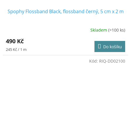
Spophy Flossband Black, flossband černý, 5 cm x 2 m
Skladem
(>100 ks)
Průměrné
hodnocení
490 Kč
produktu
Do košíku
je
Měrná
245 Kč / 1 m
5,0
cena:
z
Kód:
RIQ-DD02100
5
hvězdiček.