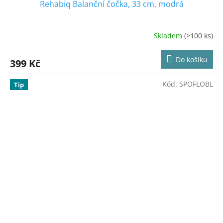
Rehabiq Balanční čočka, 33 cm, modrá
Skladem
(>100 ks)
Průměrné
hodnocení
produktu
Do košíku
399 Kč
je
4,4
z
Kód:
SPOFLOBL
Tip
5
hvězdiček.