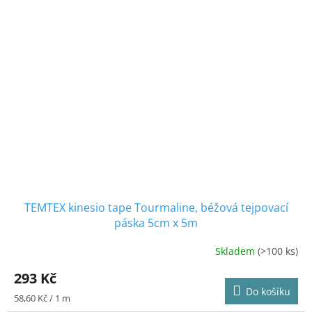
hvězdiček.
TEMTEX kinesio tape Tourmaline, béžová tejpovací
páska 5cm x 5m
Skladem
(>100 ks)
Průměrné
hodnocení
293 Kč
produktu
Do košíku
je
Měrná
58,60 Kč / 1 m
4,1
cena: