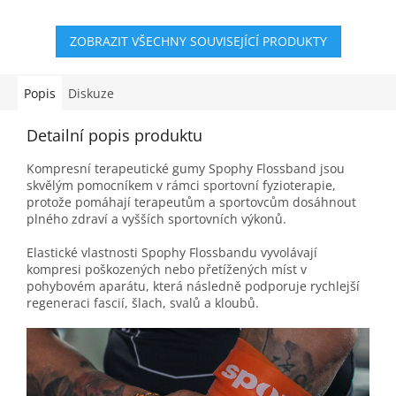
5
hvězdiček.
ZOBRAZIT VŠECHNY SOUVISEJÍCÍ PRODUKTY
Popis
Diskuze
Detailní popis produktu
Kompresní terapeutické gumy Spophy Flossband jsou
skvělým pomocníkem v rámci sportovní fyzioterapie,
protože pomáhají terapeutům a sportovcům dosáhnout
plného zdraví a vyšších sportovních výkonů.
Elastické vlastnosti Spophy Flossbandu vyvolávají
kompresi poškozených nebo přetížených míst v
pohybovém aparátu, která následně podporuje rychlejší
regeneraci fascií, šlach, svalů a kloubů.