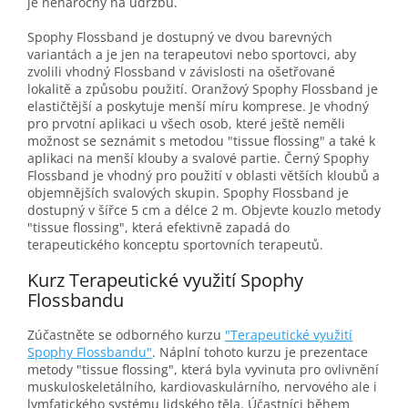
je nenáročný na údržbu.
Spophy Flossband je dostupný ve dvou barevných
variantách a je jen na terapeutovi nebo sportovci, aby
zvolili vhodný Flossband v závislosti na ošetřované
lokalitě a způsobu použití. Oranžový Spophy Flossband je
elastičtější a poskytuje menší míru komprese. Je vhodný
pro prvotní aplikaci u všech osob, které ještě neměli
možnost se seznámit s metodou "tissue flossing" a také k
aplikaci na menší klouby a svalové partie. Černý Spophy
Flossband je vhodný pro použití v oblasti větších kloubů a
objemnějších svalových skupin. Spophy Flossband je
dostupný v šířce 5 cm a délce 2 m. Objevte kouzlo metody
"tissue flossing", která efektivně zapadá do
terapeutického konceptu sportovních terapeutů.
Kurz Terapeutické využití Spophy
Flossbandu
Zúčastněte se odborného kurzu
"Terapeutické využití
Spophy Flossbandu"
. Náplní tohoto kurzu je prezentace
metody "tissue flossing", která byla vyvinuta pro ovlivnění
muskuloskeletálního, kardiovaskulárního, nervového ale i
lymfatického systému lidského těla. Účastníci během