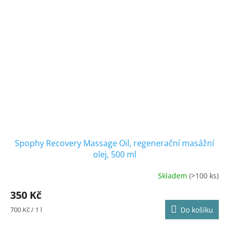
Spophy Recovery Massage Oil, regenerační masážní
olej, 500 ml
Skladem
(>100 ks)
Průměrné
hodnocení
350 Kč
produktu
je
Měrná
700 Kč / 1 l
Do košíku
4,9
cena:
z