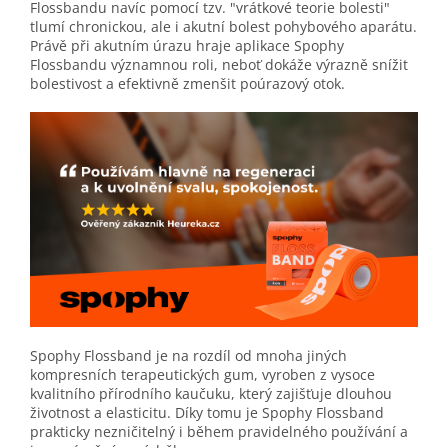
Flossbandu navíc pomocí tzv. "vrátkové teorie bolesti"
tlumí chronickou, ale i akutní bolest pohybového aparátu.
Právě při akutním úrazu hraje aplikace Spophy
Flossbandu významnou roli, neboť dokáže výrazně snížit
bolestivost a efektivně zmenšit poúrazový otok.
Spophy Flossband je na rozdíl od mnoha jiných
kompresních terapeutických gum, vyroben z vysoce
kvalitního přírodního kaučuku, který zajišťuje dlouhou
životnost a elasticitu. Díky tomu je Spophy Flossband
prakticky nezničitelný i během pravidelného používání a