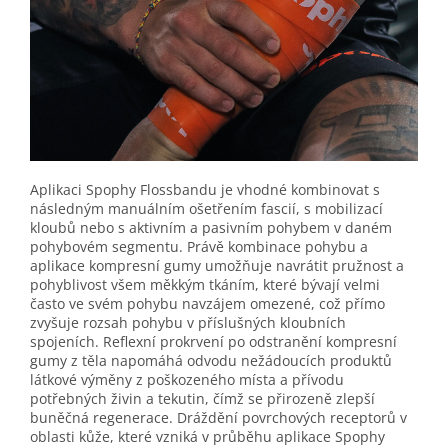
Aplikaci Spophy Flossbandu je vhodné kombinovat s
následným manuálním ošetřením fascií, s mobilizací
kloubů nebo s aktivním a pasivním pohybem v daném
pohybovém segmentu. Právě kombinace pohybu a
aplikace kompresní gumy umožňuje navrátit pružnost a
pohyblivost všem měkkým tkáním, které bývají velmi
často ve svém pohybu navzájem omezené, což přímo
zvyšuje rozsah pohybu v příslušných kloubních
spojeních. Reflexní prokrvení po odstranění kompresní
gumy z těla napomáhá odvodu nežádoucích produktů
látkové výměny z poškozeného místa a přívodu
potřebných živin a tekutin, čímž se přirozeně zlepší
buněčná regenerace. Dráždění povrchových receptorů v
oblasti kůže, které vzniká v průběhu aplikace Spophy