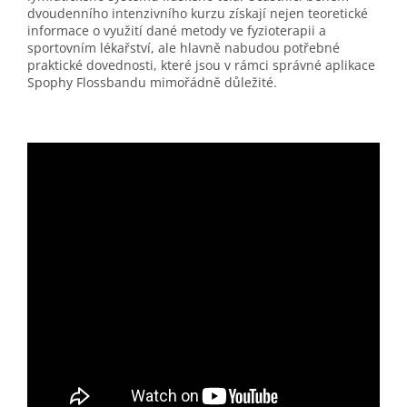
dvoudenního intenzivního kurzu získají nejen teoretické
informace o využití dané metody ve fyzioterapii a
sportovním lékařství, ale hlavně nabudou potřebné
praktické dovednosti, které jsou v rámci správné aplikace
Spophy Flossbandu mimořádně důležité.