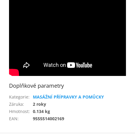
Doplňkové parametry
Kategorie
:
MASÁŽNÍ PŘÍPRAVKY A POMŮCKY
Záruka
:
2 roky
Hmotnost
:
0.134 kg
EAN
:
9555514002169