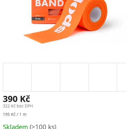
390 Kč
322 Kč bez DPH
Měrná
195 Kč / 1 m
cena:
Skladem
(>100 ks)