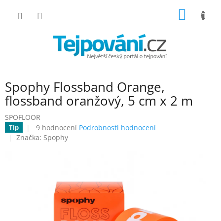
Přejít
NÁKUP
na
obsah
KOŠÍK
Spophy Flossband Orange,
flossband oranžový, 5 cm x 2 m
SPOFLOOR
Průměrné
9 hodnocení
Podrobnosti hodnocení
Tip
hodnocení
Značka:
Spophy
produktu
je
4,8
z
5
hvězdiček.