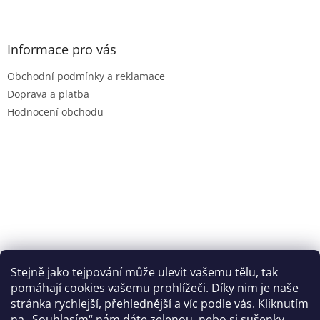
Z
á
p
a
Informace pro vás
t
Obchodní podmínky a reklamace
í
Doprava a platba
Hodnocení obchodu
Stejně jako tejpování může ulevit vašemu tělu, tak
pomáhají cookies vašemu prohlížeči. Díky nim je naše
stránka rychlejší, přehlednější a víc podle vás. Kliknutím
na „Souhlasím“ nám dáte zelenou, nebo si sušenky