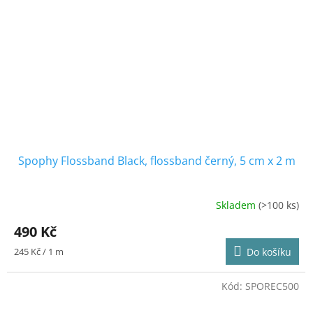
Spophy Flossband Black, flossband černý, 5 cm x 2 m
Skladem
(>100 ks)
Průměrné
hodnocení
490 Kč
produktu
je
Měrná
245 Kč / 1 m
Do košíku
5,0
cena:
z
5
Kód:
SPOREC500
hvězdiček.