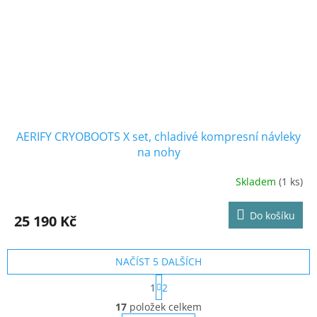
AERIFY CRYOBOOTS X set, chladivé kompresní návleky
na nohy
Skladem
(1 ks)
Průměrné
hodnocení
produktu
Do košíku
25 190 Kč
je
5,0
z
NAČÍST 5 DALŠÍCH
5
hvězdiček.
S
1
2
t
O
r
17
položek celkem
v
á