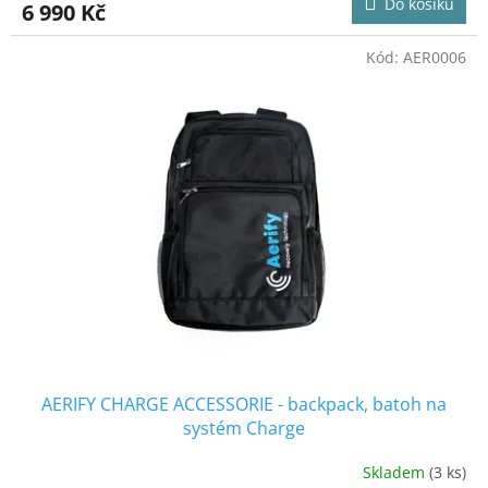
Do košíku
6 990 Kč
je
5,0
z
Kód:
AER0006
5
hvězdiček.
AERIFY CHARGE ACCESSORIE - backpack, batoh na
systém Charge
Skladem
(3 ks)
Průměrné