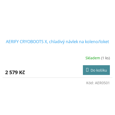
AERIFY CRYOBOOTS X, chladivý návlek na koleno/loket
Skladem
(1 ks)
Průměrné
hodnocení
produktu
Do košíku
2 579 Kč
je
5,0
z
Kód:
AER0501
5
hvězdiček.