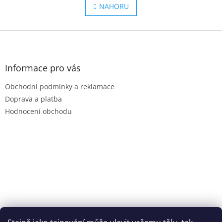
l
NAHORU
n
á
k
o
d
v
Z
a
á
c
á
n
í
p
í
p
a
Informace pro vás
r
t
v
Obchodní podmínky a reklamace
í
k
Doprava a platba
y
v
Hodnocení obchodu
ý
p
i
s
u