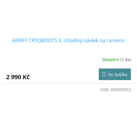
AERIFY CRYOBOOTS X, chladivý návlek na rameno
Skladem
(1 ks)
Průměrné
hodnocení
produktu
Do košíku
2 990 Kč
je
5,0
z
Kód:
AER00052
5
hvězdiček.