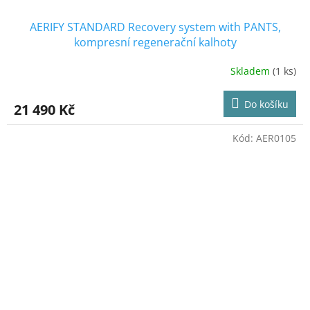
AERIFY STANDARD Recovery system with PANTS,
kompresní regenerační kalhoty
Skladem
(1 ks)
Průměrné
hodnocení
produktu
Do košíku
21 490 Kč
je
5,0
z
Kód:
AER0105
5
hvězdiček.