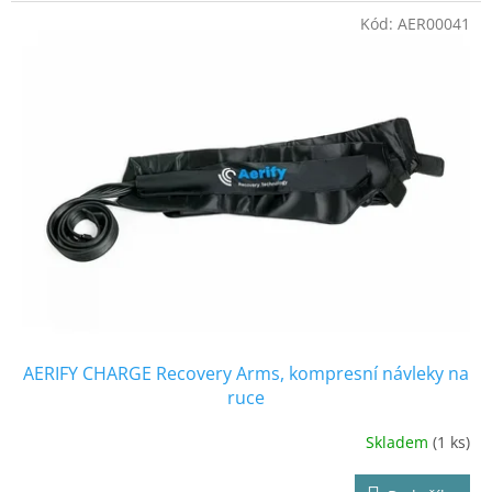
Kód:
AER00041
AERIFY CHARGE Recovery Arms, kompresní návleky na
ruce
Skladem
(1 ks)
Průměrné
hodnocení
produktu