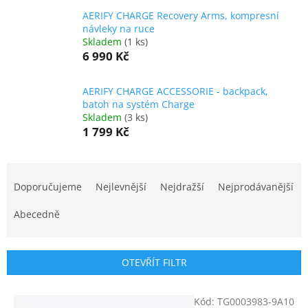
AERIFY CHARGE Recovery Arms, kompresní
návleky na ruce
Skladem
(1 ks)
6 990 Kč
AERIFY CHARGE ACCESSORIE - backpack,
batoh na systém Charge
Skladem
(3 ks)
1 799 Kč
Ř
a
Doporučujeme
Nejlevnější
Nejdražší
Nejprodávanější
z
e
Abecedně
n
í
p
OTEVŘÍT FILTR
r
o
V
Kód:
TG0003983-9A10
d