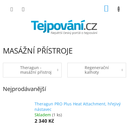
Přejít
NÁKUP
na
obsah
KOŠÍK
MASÁŽNÍ PŘÍSTROJE
Theragun -
Regenerační
masážní přistroj
kalhoty
Nejprodávanější
Theragun PRO Plus Heat Attachment, hřejivý
nástavec
Skladem
(1 ks)
2 340 Kč