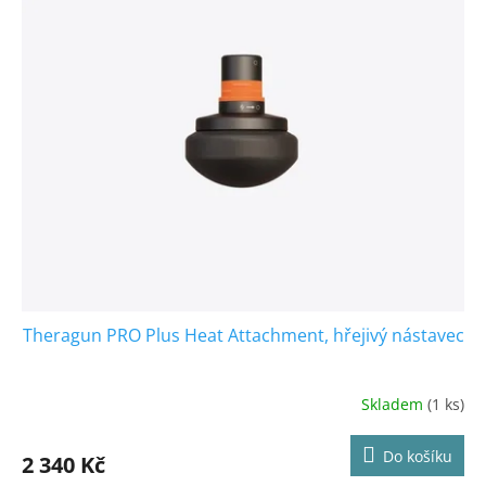
ý
u
p
k
i
t
s
ů
p
r
o
d
u
k
t
ů
Theragun PRO Plus Heat Attachment, hřejivý nástavec
Skladem
(1 ks)
Do košíku
2 340 Kč