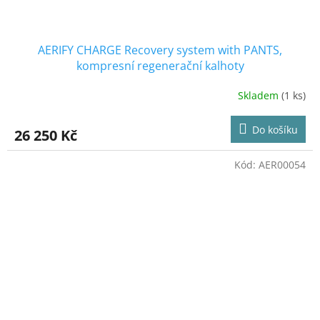
AERIFY CHARGE Recovery system with PANTS,
kompresní regenerační kalhoty
Skladem
(1 ks)
Průměrné
hodnocení
produktu
Do košíku
26 250 Kč
je
5,0
z
Kód:
AER00054
5
hvězdiček.