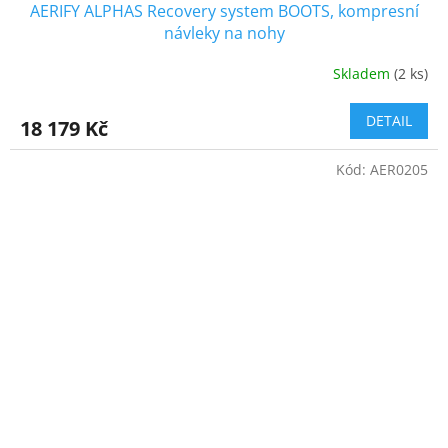
AERIFY ALPHAS Recovery system BOOTS, kompresní
návleky na nohy
Skladem
(2 ks)
Průměrné
hodnocení
produktu
DETAIL
18 179 Kč
je
5,0
Kód:
AER0205
z
5
hvězdiček.