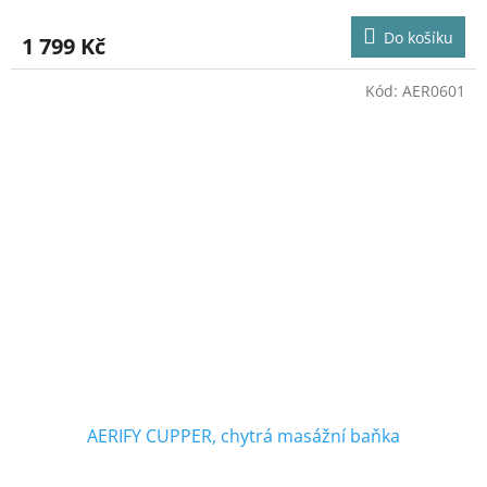
hodnocení
produktu
Do košíku
1 799 Kč
je
5,0
z
Kód:
AER0601
5
hvězdiček.
AERIFY CUPPER, chytrá masážní baňka