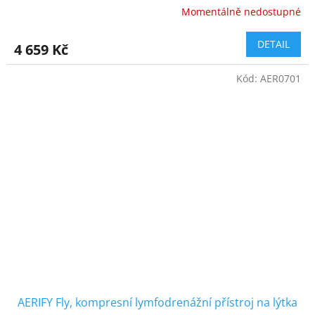
Momentálně nedostupné
Průměrné
hodnocení
produktu
DETAIL
4 659 Kč
je
5,0
Kód:
AER0701
z
5
hvězdiček.
AERIFY Fly, kompresní lymfodrenážní přístroj na lýtka