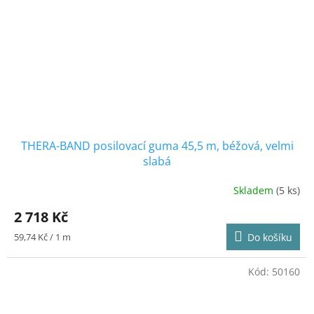
THERA-BAND posilovací guma 45,5 m, béžová, velmi
slabá
Skladem
(5 ks)
2 718 Kč
Měrná
59,74 Kč / 1 m
Do košíku
cena:
Kód:
50160