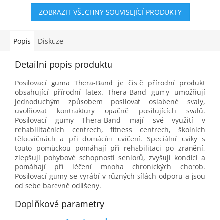
hvězdiček.
ZOBRAZIT VŠECHNY SOUVISEJÍCÍ PRODUKTY
Popis
Diskuze
Detailní popis produktu
Posilovací guma Thera-Band je čistě přírodní produkt
obsahující přírodní latex. Thera-Band gumy umožňují
jednoduchým způsobem posilovat oslabené svaly,
uvolňovat kontraktury opačně posilujících svalů.
Posilovací gumy Thera-Band mají své využití v
rehabilitačních centrech, fitness centrech, školních
tělocvičnách a při domácím cvičení. Speciální cviky s
touto pomůckou pomáhají při rehabilitaci po zranění,
zlepšují pohybové schopnosti seniorů, zvyšují kondici a
pomáhají při léčení mnoha chronických chorob.
Posilovací gumy se vyrábí v různých sílách odporu a jsou
od sebe barevně odlišeny.
Doplňkové parametry