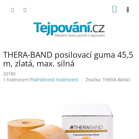
Přejít
NÁKUP
na
obsah
KOŠÍK
THERA-BAND posilovací guma 45,5
m, zlatá, max. silná
20180
Průměrné
1 hodnocení
Podrobnosti hodnocení
Značka:
THERA-BAND
hodnocení
produktu
je
5,0
z
5
hvězdiček.