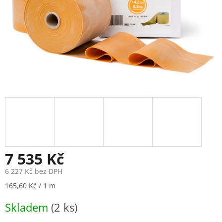
7 535 Kč
6 227 Kč bez DPH
Měrná
165,60 Kč / 1 m
cena:
Skladem
(2 ks)