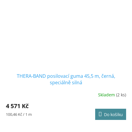
THERA-BAND posilovací guma 45,5 m, černá,
speciálně silná
Skladem
(2 ks)
Průměrné
hodnocení
4 571 Kč
produktu
je
Měrná
100,46 Kč / 1 m
Do košíku
5,0
cena:
z
5