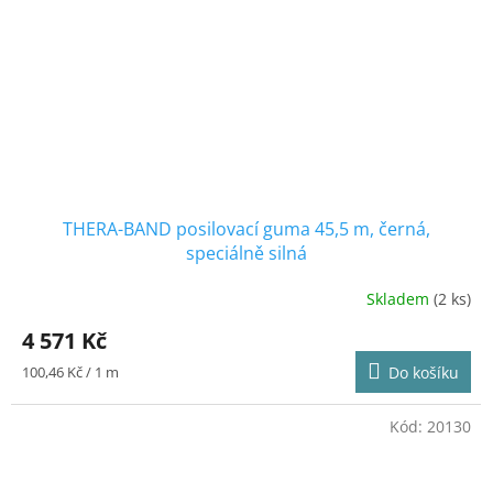
THERA-BAND posilovací guma 45,5 m, černá,
speciálně silná
Skladem
(2 ks)
Průměrné
hodnocení
4 571 Kč
produktu
je
Měrná
100,46 Kč / 1 m
Do košíku
5,0
cena:
z
5
Kód:
20130
hvězdiček.