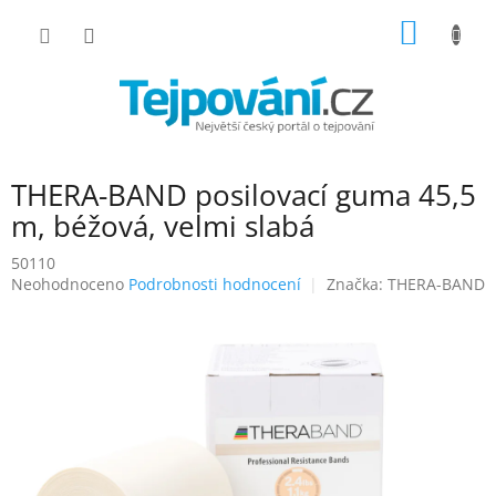
Přejít
NÁKUP
na
obsah
KOŠÍK
THERA-BAND posilovací guma 45,5
m, béžová, velmi slabá
50110
Průměrné
Neohodnoceno
Podrobnosti hodnocení
Značka:
THERA-BAND
hodnocení
produktu
je
0,0
z
5
hvězdiček.