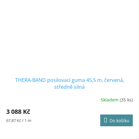
THERA-BAND posilovací guma 45,5 m, červená,
středně silná
Skladem
(35 ks)
Průměrné
hodnocení
3 088 Kč
produktu
je
Měrná
67,87 Kč / 1 m
Do košíku
5,0
cena:
z
5