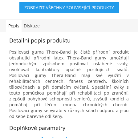
hvězdiček.
ZOBRAZIT VŠECHNY SOUVISEJÍCÍ PRODUKTY
Popis
Diskuze
Detailní popis produktu
Posilovací guma Thera-Band je čistě přírodní produkt
obsahující přírodní latex. Thera-Band gumy umožňují
jednoduchým způsobem posilovat oslabené svaly,
uvolňovat kontraktury opačně posilujících svalů.
Posilovací gumy Thera-Band mají své využití v
rehabilitačních centrech, fitness centrech, školních
tělocvičnách a při domácím cvičení. Speciální cviky s
touto pomůckou pomáhají při rehabilitaci po zranění,
zlepšují pohybové schopnosti seniorů, zvyšují kondici a
pomáhají při léčení mnoha chronických chorob.
Posilovací gumy se vyrábí v různých sílách odporu a jsou
od sebe barevně odlišeny.
Doplňkové parametry