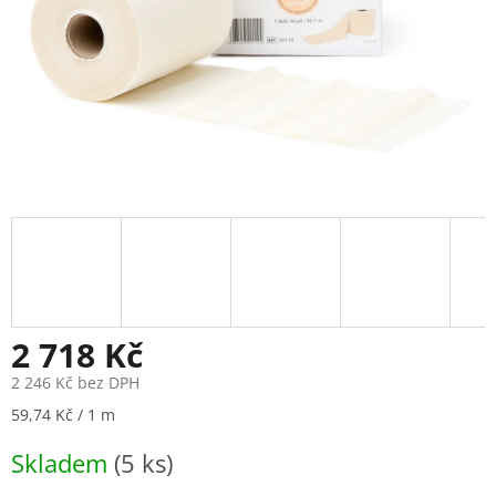
2 718 Kč
2 246 Kč bez DPH
Měrná
59,74 Kč / 1 m
cena:
Skladem
(5 ks)