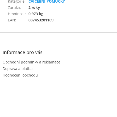
Kategorie
:
CVIČEBNÍ POMŮCKY
Záruka
:
2 roky
Hmotnost
:
0.973 kg
EAN
:
087453201109
Z
á
p
a
Informace pro vás
t
Obchodní podmínky a reklamace
í
Doprava a platba
Hodnocení obchodu