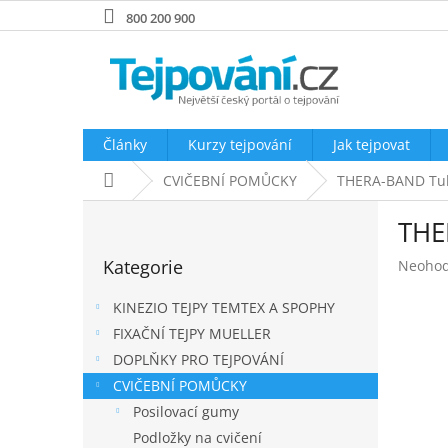
Přejít
800 200 900
na
obsah
Články
Kurzy tejpování
Jak tejpovat
Domů
CVIČEBNÍ POMŮCKY
THERA-BAND Tubi
P
THE
o
Přeskočit
s
Kategorie
Průměr
Neoho
kategorie
t
hodnoc
r
produk
KINEZIO TEJPY TEMTEX A SPOPHY
a
je
FIXAČNÍ TEJPY MUELLER
n
0,0
DOPLŇKY PRO TEJPOVÁNÍ
z
n
5
í
CVIČEBNÍ POMŮCKY
hvězdič
p
Posilovací gumy
a
Podložky na cvičení