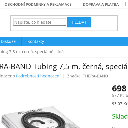
OBCHODNÍ PODMÍNKY A REKLAMACE
DOPRAVA A PLATBA
HLEDAT
Diskuze
Kontakty
ng 7,5 m, černá, speciálně silná
RA-BAND Tubing 7,5 m, černá, speciál
né
dnoceno
Podrobnosti hodnocení
Značka:
THERA-BAND
ení
698
tu
577 Kč 
Měrná
93,07 Kč
cena:
ek.
Skla