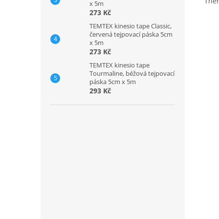
Ther
x 5m
273 Kč
TEMTEX kinesio tape Classic,
červená tejpovací páska 5cm
x 5m
273 Kč
TEMTEX kinesio tape
Tourmaline, béžová tejpovací
páska 5cm x 5m
293 Kč