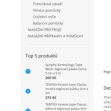
n
Tréninková závaží
e
Fitness pomůcky
l
Cvičební míče
Balanční pomůcky
MASÁŽNÍ PŘÍSTROJE
MASÁŽNÍ PŘÍPRAVKY A POMŮCKY
Top 5 produktů
Spophy Kinesiology Tape
Black, tejpovací páska černá,
Popi
5 cm x 5 m
269 Kč
TEMTEX kinesio tape Classic,
Det
modrá tejpovací páska 5cm x
5m
Ther
273 Kč
sílá
TEMTEX kinesio tape Classic,
cvič
béžová tejpovací páska 5cm