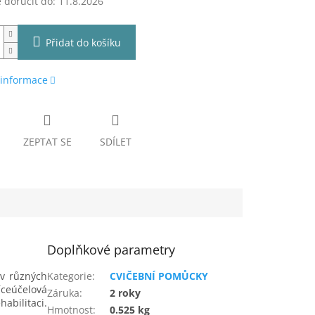
doručit do:
11.8.2026
Přidat do košíku
 informace
ZEPTAT SE
SDÍLET
Doplňkové parametry
 v různých
Kategorie
:
CVIČEBNÍ POMŮCKY
íceúčelová
Záruka
:
2 roky
abilitaci.
Hmotnost
:
0.525 kg