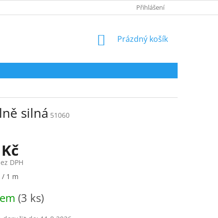
HODNOCENÍ OBCHODU
Přihlášení
NÁKUPNÍ
Prázdný košík
KOŠÍK
ně silná
51060
 Kč
bez DPH
 / 1 m
dem
(3 ks)