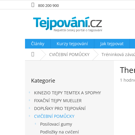
Přejít
800 200 900
na
obsah
Články
Kurzy tejpování
Jak tejpovat
Domů
CVIČEBNÍ POMŮCKY
Tréninková záva
P
Ther
o
Přeskočit
s
Kategorie
Průměr
1 hodn
kategorie
t
hodnoc
r
produk
KINEZIO TEJPY TEMTEX A SPOPHY
a
je
FIXAČNÍ TEJPY MUELLER
n
5,0
DOPLŇKY PRO TEJPOVÁNÍ
z
n
5
í
CVIČEBNÍ POMŮCKY
hvězdič
p
Posilovací gumy
a
Podložky na cvičení