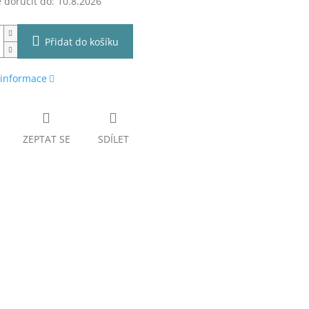
doručit do:
10.8.2026
Přidat do košíku
 informace
ZEPTAT SE
SDÍLET