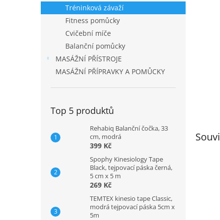
n
Tréninková závaží
e
Fitness pomůcky
l
Cvičební míče
Balanční pomůcky
MASÁŽNÍ PŘÍSTROJE
MASÁŽNÍ PŘÍPRAVKY A POMŮCKY
Top 5 produktů
Rehabiq Balanční čočka, 33
Souvi
cm, modrá
399 Kč
Spophy Kinesiology Tape
Black, tejpovací páska černá,
5 cm x 5 m
269 Kč
TEMTEX kinesio tape Classic,
modrá tejpovací páska 5cm x
5m