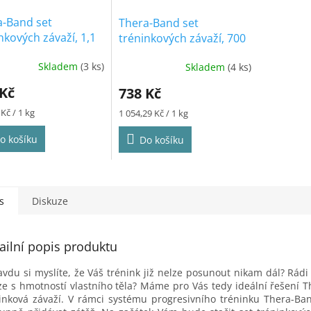
a-Band set
Thera-Band set
nkových závaží, 1,1
tréninkových závaží, 700
modrý
g, zelený
Skladem
(3 ks)
Skladem
(4 ks)
ěrné
Průměrné
cení
hodnocení
 Kč
738 Kč
ktu
produktu
je
Měrná
Kč / 1 kg
1 054,29 Kč / 1 kg
5,0
cena:
z
o košíku
Do košíku
5
iček.
hvězdiček.
s
Diskuze
ailní popis produktu
vdu si myslíte, že Váš trénink již nelze posunout nikam dál? Rádi 
e s hmotností vlastního těla? Máme pro Vás tedy ideální řešení 
inková závaží. V rámci systému progresivního tréninku Thera-B