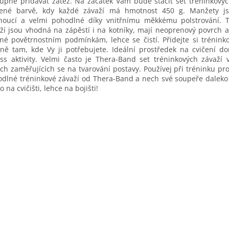
upně přidávat zátěž. Na začátek Vám bude stačit set tréninkovýc
vené barvě, kdy každé závaží má hmotnost 450 g. Manžety js
noucí a velmi pohodlné díky vnitřnímu měkkému polstrování. T
ží jsou vhodná na zápěstí i na kotníky, mají neoprenový povrch a
né povětrnostním podmínkám, lehce se čistí. Přidejte si trénink
ně tam, kde Vy ji potřebujete. Ideální prostředek na cvičení d
ess aktivity. Velmi často je Thera-Band set tréninkových závaží 
ích zaměřujících se na tvarování postavy. Používej při tréninku pr
dlné tréninkové závaží od Thera-Band a nech své soupeře daleko
o na cvičišti, lehce na bojišti!