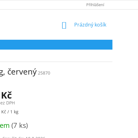
HODNOCENÍ OBCHODU
Přihlášení
NÁKUPNÍ
Prázdný košík
KOŠÍK
g, červený
25870
 Kč
bez DPH
 Kč / 1 kg
dem
(7 ks)