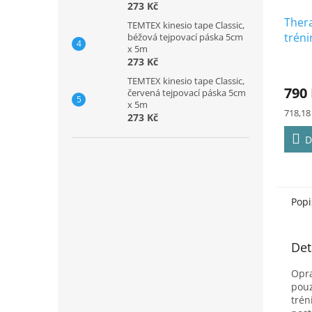
273 Kč
Ther
TEMTEX kinesio tape Classic,
tréni
béžová tejpovací páska 5cm
x 5m
kg, 
273 Kč
Prům
TEMTEX kinesio tape Classic,
hodno
790
červená tejpovací páska 5cm
produ
x 5m
je
Měrná
718,18 
273 Kč
5,0
cena:
z
D
5
hvězd
Popi
Det
Opra
pouz
trén