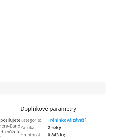
Doplňkové parametry
posilujete
Kategorie
:
Tréninková závaží
Thera-Band
Záruka
:
2 roky
and můžete
Hmotnost
:
0.843 kg