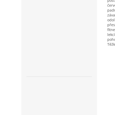
post
čer
pad
záva
odol
přes
fitn
lekc
poho
Těžk