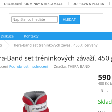
OBCHODNÍ PODMÍNKY A REKLAMACE
DOPRAVA A PLATBA
HLEDAT
Diskuze
Kontakty
ží
Thera-Band set tréninkových závaží, 450 g, červený
a-Band set tréninkových závaží, 450 
né
ocení
Podrobnosti hodnocení
Značka:
THERA-BAND
ení
590
tu
488 Kč 
Měrná
1 311,11
cena:
ek.
Skla