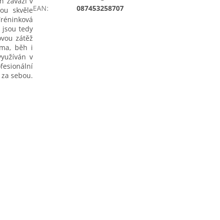
h závaží v
EAN
:
087453258707
ou skvěle
réninková
 jsou tedy
ovou zátěž
oma, běh i
využíván v
ofesionální
 za sebou.