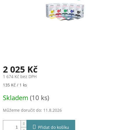
2 025 Kč
1 674 Kč bez DPH
Měrná
135 Kč / 1 ks
cena:
Skladem
(10 ks)
Můžeme doručit do:
11.8.2026
Přidat do košíku