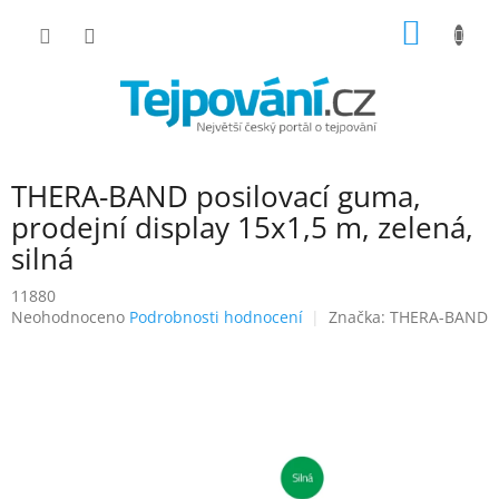
Přejít
NÁKUP
na
obsah
KOŠÍK
THERA-BAND posilovací guma,
prodejní display 15x1,5 m, zelená,
silná
11880
Průměrné
Neohodnoceno
Podrobnosti hodnocení
Značka:
THERA-BAND
hodnocení
produktu
je
0,0
z
5
hvězdiček.