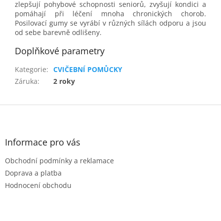
zlepšují pohybové schopnosti seniorů, zvyšují kondici a
pomáhají při léčení mnoha chronických chorob.
Posilovací gumy se vyrábí v různých sílách odporu a jsou
od sebe barevně odlišeny.
Doplňkové parametry
Kategorie
:
CVIČEBNÍ POMŮCKY
Záruka
:
2 roky
Z
á
p
a
Informace pro vás
t
Obchodní podmínky a reklamace
í
Doprava a platba
Hodnocení obchodu