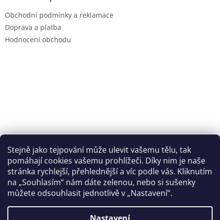
t
Obchodní podmínky a reklamace
í
Doprava a platba
Hodnocení obchodu
Stejně jako tejpování může ulevit vašemu tělu, tak
pomáhají cookies vašemu prohlížeči. Díky nim je naše
stránka rychlejší, přehlednější a víc podle vás. Kliknutím
na „Souhlasím“ nám dáte zelenou, nebo si sušenky
můžete odsouhlasit jednotlivě v „Nastavení“.
Nastavení