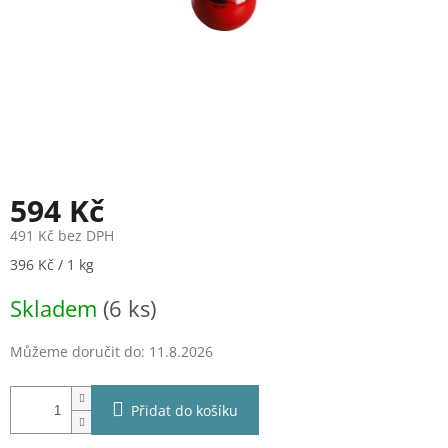
594 Kč
491 Kč bez DPH
Měrná
396 Kč / 1 kg
cena:
Skladem
(6 ks)
Můžeme doručit do:
11.8.2026
Přidat do košíku