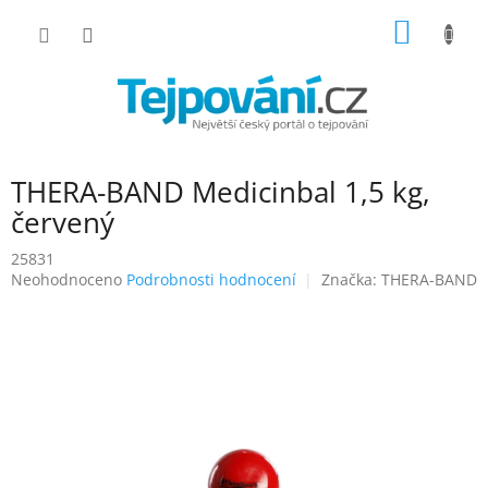
Přejít
NÁKUP
na
obsah
KOŠÍK
THERA-BAND Medicinbal 1,5 kg,
červený
25831
Průměrné
Neohodnoceno
Podrobnosti hodnocení
Značka:
THERA-BAND
hodnocení
produktu
je
0,0
z
5
hvězdiček.