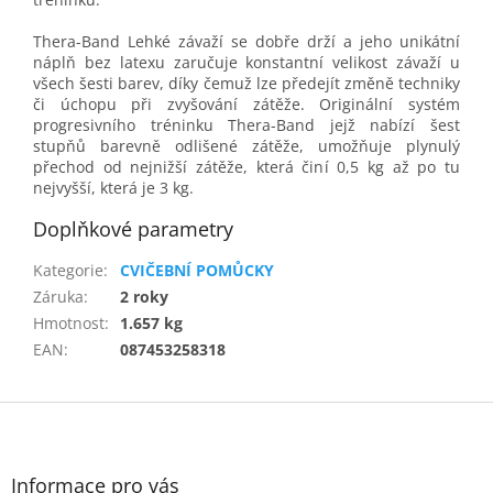
Thera-Band Lehké závaží se dobře drží a jeho unikátní
náplň bez latexu zaručuje konstantní velikost závaží u
všech šesti barev, díky čemuž lze předejít změně techniky
či úchopu při zvyšování zátěže. Originální systém
progresivního tréninku Thera-Band jejž nabízí šest
stupňů barevně odlišené zátěže, umožňuje plynulý
přechod od nejnižší zátěže, která činí 0,5 kg až po tu
nejvyšší, která je 3 kg.
Doplňkové parametry
Kategorie
:
CVIČEBNÍ POMŮCKY
Záruka
:
2 roky
Hmotnost
:
1.657 kg
EAN
:
087453258318
Z
á
p
a
Informace pro vás