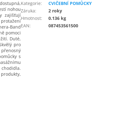
 dostupná,
Kategorie
:
CVIČEBNÍ POMŮCKY
estí nohou
Záruka
:
2 roky
 zajišťují
Hmotnost
:
0.136 kg
protažení
EAN
:
087453561500
Thera-Band
lně pomoci
ití. Duté,
Skvělý pro
o přenosný
 pomůcky s
masážnímu
 chodidla.
 produkty,