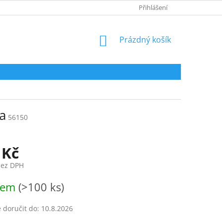
HODNOCENÍ OBCHODU
Přihlášení
NÁKUPNÍ
Prázdný košík
KOŠÍK
a
56150
 Kč
bez DPH
dem
(>100 ks)
doručit do:
10.8.2026