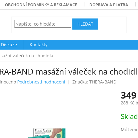
OBCHODNÍ PODMÍNKY A REKLAMACE
DOPRAVA A PLATBA
HLEDAT
Diskuze
Kontakty
ážní váleček na chodidla
RA-BAND masážní váleček na chodidl
né
dnoceno
Podrobnosti hodnocení
Značka:
THERA-BAND
ení
349
tu
288 Kč 
Měrná
Skla
cena:
ek.
Můžeme 