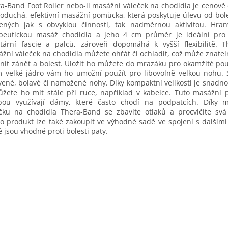
a-Band Foot Roller nebo-li masážní váleček na chodidla je cenově
oduchá, efektivní masážní pomůcka, která poskytuje úlevu od bol
ených jak s obvyklou činností, tak nadměrnou aktivitou. Hrany
apeutickou masáž chodidla a jeho 4 cm průměr je ideální pro 
tární fascie a palců, zároveň dopomáhá k vyšší flexibilitě. 
žní váleček na chodidla můžete ohřát či ochladit, což může znate
nit zánět a bolest. Uložit ho můžete do mrazáku pro okamžité použ
 velké jádro vám ho umožní použít pro libovolně velkou nohu. 
ené, bolavé či namožené nohy. Díky kompaktní velikosti je snadn
žete ho mít stále při ruce, například v kabelce. Tuto masážní
ibou využívají dámy, které často chodí na podpatcích. Díky 
čku na chodidla Thera-Band se zbavíte otlaků a procvičíte svá
o produkt lze také zakoupit ve výhodné sadě ve spojení s dalšími
é jsou vhodné proti bolesti paty.