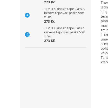
273 Kč
Ther
jedn
TEMTEX kinesio tape Classic,
spoj
béžová tejpovací páska 5cm
ter
x 5m
plan
273 Kč
masá
TEMTEX kinesio tape Classic,
zmír
červená tejpovací páska 5cm
1 cm
x 5m
unav
273 Kč
a mů
obl
vále
Tent
kter