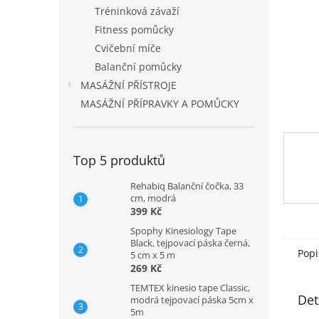
n
Tréninková závaží
e
Fitness pomůcky
l
Cvičební míče
Balanční pomůcky
MASÁŽNÍ PŘÍSTROJE
MASÁŽNÍ PŘÍPRAVKY A POMŮCKY
Top 5 produktů
Rehabiq Balanční čočka, 33
cm, modrá
399 Kč
Spophy Kinesiology Tape
Black, tejpovací páska černá,
Popi
5 cm x 5 m
269 Kč
TEMTEX kinesio tape Classic,
Det
modrá tejpovací páska 5cm x
5m