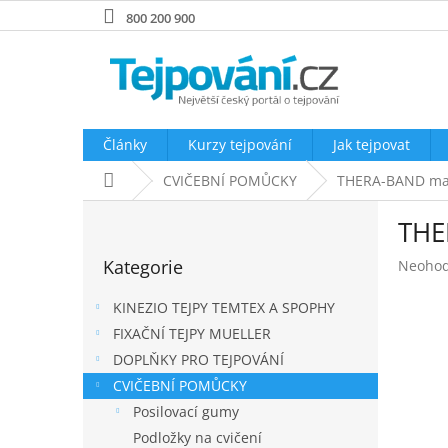
Přejít
800 200 900
na
obsah
Články
Kurzy tejpování
Jak tejpovat
Domů
CVIČEBNÍ POMŮCKY
THERA-BAND mas
P
THE
o
Přeskočit
s
Kategorie
Průměr
Neoho
kategorie
t
hodnoc
r
produk
KINEZIO TEJPY TEMTEX A SPOPHY
a
je
FIXAČNÍ TEJPY MUELLER
n
0,0
DOPLŇKY PRO TEJPOVÁNÍ
z
n
5
í
CVIČEBNÍ POMŮCKY
hvězdič
p
Posilovací gumy
a
Podložky na cvičení