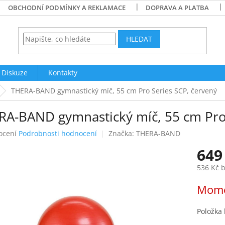
OBCHODNÍ PODMÍNKY A REKLAMACE
DOPRAVA A PLATBA
HLEDAT
Diskuze
Kontakty
THERA-BAND gymnastický míč, 55 cm Pro Series SCP, červený
RA-BAND gymnastický míč, 55 cm Pro 
né
ocení
Podrobnosti hodnocení
Značka:
THERA-BAND
ení
649
tu
536 Kč 
Měrná
Mome
cena:
ek.
Položka