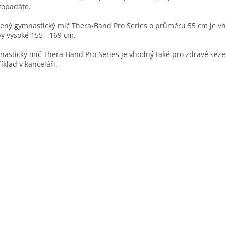
ropadáte.
ený gymnastický míč Thera-Band Pro Series o průměru 55 cm je v
y vysoké 155 - 169 cm.
astický míč Thera-Band Pro Series je vhodný také pro zdravé seze
íklad v kanceláři.