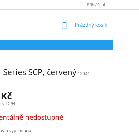
HODNOCENÍ OBCHODU
Přihlášení
NÁKUPNÍ
Prázdný košík
KOŠÍK
Series SCP, červený
12041
 Kč
bez DPH
ntálně nedostupné
 byla vyprodána…