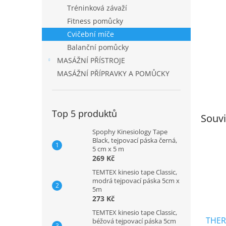
n
Tréninková závaží
e
Fitness pomůcky
l
Cvičební míče
Balanční pomůcky
MASÁŽNÍ PŘÍSTROJE
MASÁŽNÍ PŘÍPRAVKY A POMŮCKY
Top 5 produktů
Souvi
Spophy Kinesiology Tape
Black, tejpovací páska černá,
5 cm x 5 m
269 Kč
TEMTEX kinesio tape Classic,
modrá tejpovací páska 5cm x
5m
273 Kč
TEMTEX kinesio tape Classic,
THER
béžová tejpovací páska 5cm