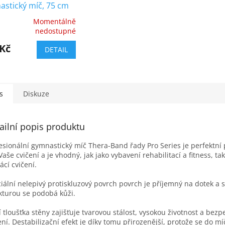
astický míč, 75 cm
eries SCP, modrý
Momentálně
ěrné
nedostupné
cení
ktu
 Kč
DETAIL
s
Diskuze
iček.
ailní popis produktu
esionální gymnastický míč Thera-Band řady Pro Series je perfektn
Vaše cvičení a je vhodný, jak jako vybavení rehabilitací a fitness, ta
cí cvičení.
iální nelepivý protiskluzový povrch povrch je příjemný na dotek a s
kturou se podobá kůži.
í tloušťka stěny zajišťuje tvarovou stálost, vysokou životnost a bezp
ení. Destabilizační efekt je díky tomu přirozenější, protože se do mí