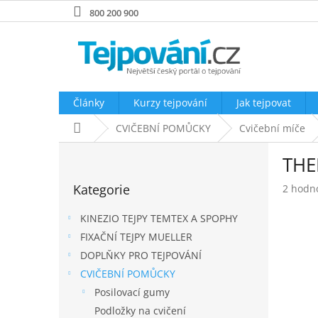
Přejít
800 200 900
na
obsah
Články
Kurzy tejpování
Jak tejpovat
Domů
CVIČEBNÍ POMŮCKY
Cvičební míče
P
THE
o
Přeskočit
s
Kategorie
Průměr
2 hodn
kategorie
t
hodnoc
r
produk
KINEZIO TEJPY TEMTEX A SPOPHY
a
je
FIXAČNÍ TEJPY MUELLER
n
5,0
DOPLŇKY PRO TEJPOVÁNÍ
z
n
5
í
CVIČEBNÍ POMŮCKY
hvězdič
p
Posilovací gumy
a
Podložky na cvičení