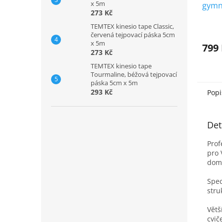
x 5m
gymn
273 Kč
Pro S
TEMTEX kinesio tape Classic,
Prům
červená tejpovací páska 5cm
hodno
x 5m
produ
799
273 Kč
je
5,0
TEMTEX kinesio tape
z
Tourmaline, béžová tejpovací
páska 5cm x 5m
5
293 Kč
Popi
hvězd
Det
Prof
pro 
domá
Spec
stru
Větš
cvič