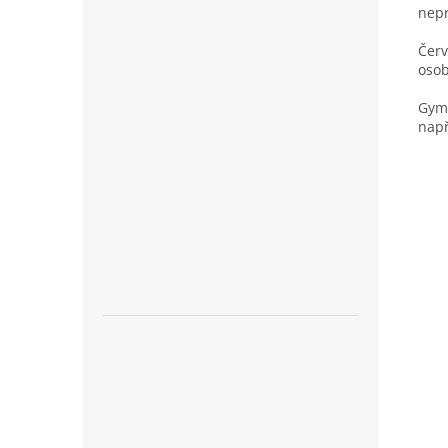
nep
Červ
osob
Gymn
např