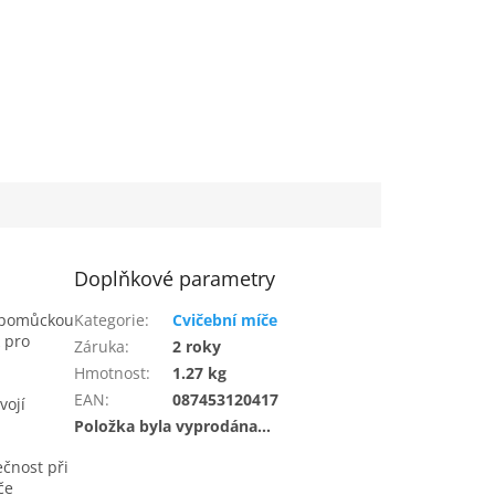
Doplňkové parametry
í pomůckou
Kategorie
:
Cvičební míče
k pro
Záruka
:
2 roky
Hmotnost
:
1.27 kg
EAN
:
087453120417
vojí
Položka byla vyprodána…
ečnost při
če