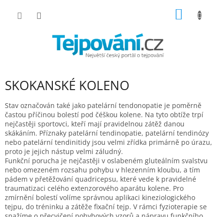
Přejít
NÁKUP
na
obsah
KOŠÍK
SKOKANSKÉ KOLENO
Stav označován také jako patelární tendonopatie je poměrně
častou příčinou bolestí pod čéškou kolene. Na tyto obtíže trpí
nejčastěji sportovci, kteří mají pravidelnou zátěž danou
skákáním. Příznaky patelární tendinopatie, patelární tendinózy
nebo patelární tendinitidy jsou velmi zřídka primárně po úrazu,
proto je jejich nástup velmi záludný.
Funkční porucha je nejčastěji v oslabeném gluteálním svalstvu
nebo omezeném rozsahu pohybu v hlezenním kloubu, a tím
pádem v přetěžování quadricepsu, které vede k pravidelné
traumatizaci celého extenzorového aparátu kolene. Pro
zmírnění bolestí volíme správnou aplikaci kineziologického
tejpu, do tréninku a zátěže fixační tejp. V rámci fyzioterapie se
snažíme o přecvičení pohybových vzorů a nápravu funkčního