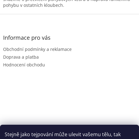
pohybu v ostatních kloubech.
Z
á
p
a
Informace pro vás
t
Obchodní podmínky a reklamace
í
Doprava a platba
Hodnocení obchodu
Stejně jako tejpování může ulevit vašemu tělu, tak