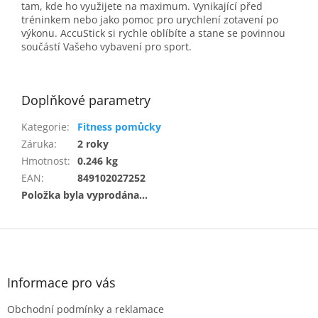
tam, kde ho využijete na maximum. Vynikající před
tréninkem nebo jako pomoc pro urychlení zotavení po
výkonu. AccuStick si rychle oblíbíte a stane se povinnou
součástí Vašeho vybavení pro sport.
Doplňkové parametry
Kategorie
:
Fitness pomůcky
Záruka
:
2 roky
Hmotnost
:
0.246 kg
EAN
:
849102027252
Položka byla vyprodána…
Z
á
p
a
Informace pro vás
t
Obchodní podmínky a reklamace
í