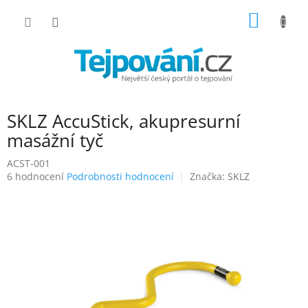
Přejít
NÁKUP
na
obsah
KOŠÍK
SKLZ AccuStick, akupresurní
masážní tyč
ACST-001
Průměrné
6 hodnocení
Podrobnosti hodnocení
Značka:
SKLZ
hodnocení
produktu
je
3,5
z
5
hvězdiček.