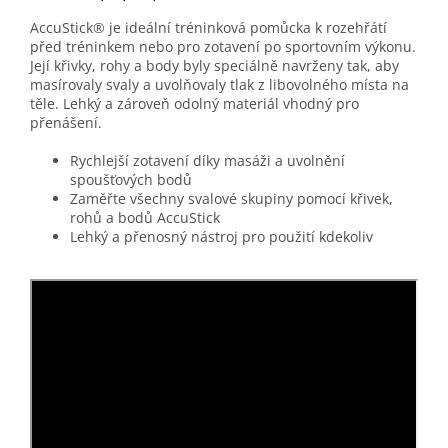
AccuStick® je ideální tréninková pomůcka k rozehřátí
před tréninkem nebo pro zotavení po sportovním výkonu.
Její křivky, rohy a body byly speciálně navrženy tak, aby
masírovaly svaly a uvolňovaly tlak z libovolného místa na
těle. Lehký a zároveň odolný materiál vhodný pro
přenášení.
Rychlejší zotavení díky masáži a uvolnění
spoušťových bodů
Zaměřte všechny svalové skupiny pomocí křivek,
rohů a bodů AccuStick
Lehký a přenosný nástroj pro použití kdekoliv