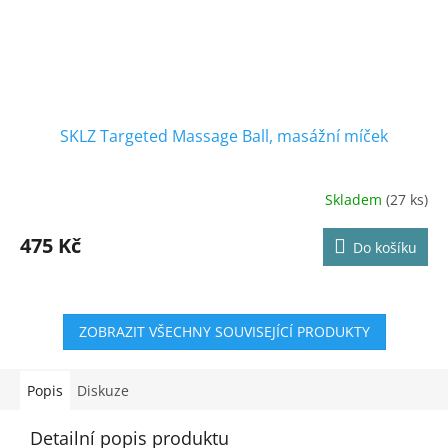
SKLZ Targeted Massage Ball, masážní míček
Skladem
(27 ks)
Průměrné
hodnocení
produktu
475 Kč
Do košíku
je
4,0
z
5
ZOBRAZIT VŠECHNY SOUVISEJÍCÍ PRODUKTY
hvězdiček.
Popis
Diskuze
Detailní popis produktu