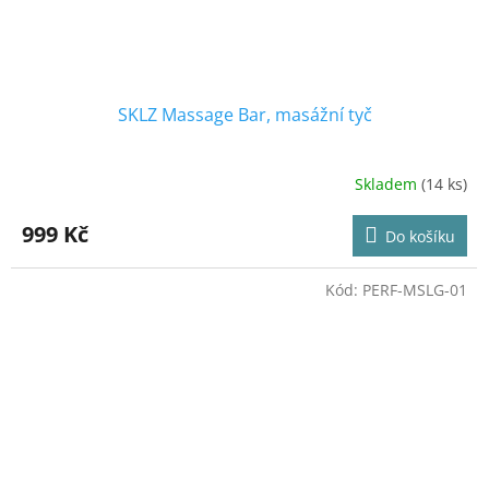
SKLZ Massage Bar, masážní tyč
Skladem
(14 ks)
Průměrné
hodnocení
produktu
999 Kč
Do košíku
je
4,3
z
Kód:
PERF-MSLG-01
5
hvězdiček.