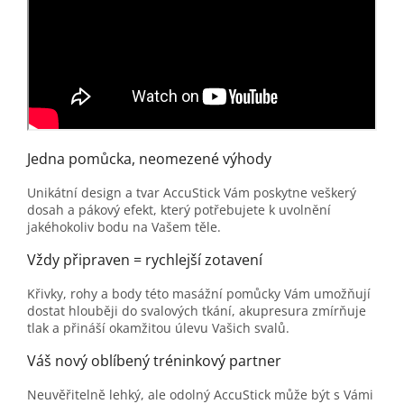
Jedna pomůcka, neomezené výhody
Unikátní design a tvar AccuStick Vám poskytne veškerý
dosah a pákový efekt, který potřebujete k uvolnění
jakéhokoliv bodu na Vašem těle.
Vždy připraven = rychlejší zotavení
Křivky, rohy a body této masážní pomůcky Vám umožňují
dostat hlouběji do svalových tkání, akupresura zmírňuje
tlak a přináší okamžitou úlevu Vašich svalů.
Váš nový oblíbený tréninkový partner
Neuvěřitelně lehký, ale odolný AccuStick může být s Vámi