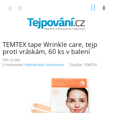
Přejít
NÁKUP
na
obsah
KOŠÍK
TEMTEX tape Wrinkle care, tejp
proti vráskám, 60 ks v balení
TKT-21263
Průměrné
2 hodnocení
Podrobnosti hodnocení
Značka:
TEMTEX
hodnocení
produktu
je
5,0
z
5
hvězdiček.