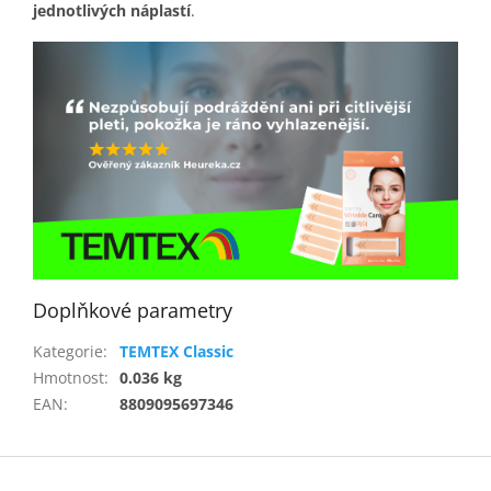
jednotlivých náplastí
.
Doplňkové parametry
Kategorie
:
TEMTEX Classic
Hmotnost
:
0.036 kg
EAN
:
8809095697346
Z
á