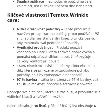
Snadná aplikace
– Jednoduché použití na čele,
kolem očí, úst či dekoltu během dne nebo noci.
Klíčové vlastnosti Temtex Wrinkle
care:
Nízká dráždivost pokožky
– Tento produkt je
navržen pro aplikaci na obličej, proto používá nižší
sílu lepidla než standardní kineziologická páska,
aby minimalizoval podráždění pokožky.
Vynikající prodyšnost
– Produkt používá
voděodolnou látku, která zároveň dobře dýchá a
pomáhá odpařovat vlhkost a pot, čímž zvyšuje
celkový komfort při použití.
150% elasticita
– Páska nabízí vysokou elasticitu,
díky které se přirozeně přizpůsobuje pohybu
pokožky, aniž by způsobovala nepohodlí.
97 % bavlna
– Látka je složena ze 97 % bavlny, což
zajišťuje měkkost, pohodlí a šetrnost k pokožce.
Dopřejte své pleti péči, kterou si zaslouží, a probuďte se s
viditelně hladší a svěžejší pokožkou!
Balení obsahuje
10 listů
, přičemž každý list obsahuje
6