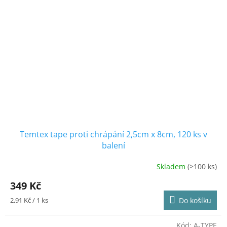
Temtex tape proti chrápání 2,5cm x 8cm, 120 ks v
balení
Skladem
(>100 ks)
Průměrné
hodnocení
349 Kč
produktu
je
Měrná
2,91 Kč / 1 ks
Do košíku
4,2
cena:
z
5
Kód:
A-TYPE