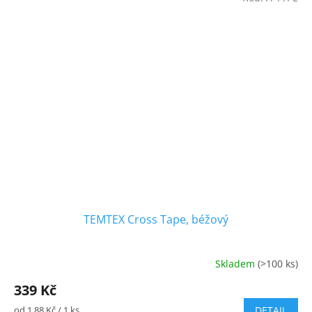
hvězdiček.
TEMTEX Cross Tape, béžový
Skladem
(>100 ks)
Průměrné
hodnocení
339 Kč
produktu
je
Měrná
od 1,88 Kč / 1 ks
DETAIL