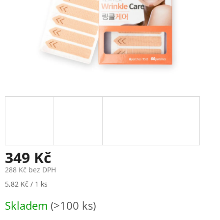
349 Kč
288 Kč bez DPH
Měrná
5,82 Kč / 1 ks
cena:
Skladem
(>100 ks)