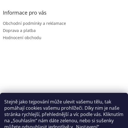
p
a
Informace pro vás
t
Obchodní podmínky a reklamace
í
Doprava a platba
Hodnocení obchodu
Stejně jako tejpování může ulevit vašemu tělu, tak
pomáhají cookies vašemu prohlížeči. Díky nim je naše
stránka rychlejší, přehlednější a víc podle vás. Kliknutím
na „Souhlasím“ nám dáte zelenou, nebo si sušenky
můžete odsouhlasit jednotlivě v „Nastavení“.