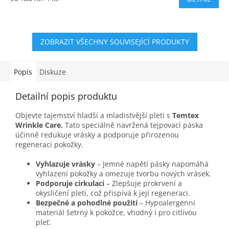
4,4
cena:
z
5
hvězdiček.
ZOBRAZIT VŠECHNY SOUVISEJÍCÍ PRODUKTY
Popis
Diskuze
Detailní popis produktu
Objevte tajemství hladší a mladistvější pleti s
Temtex
Wrinkle Care.
Tato speciálně navržená tejpovací páska
účinně redukuje vrásky a podporuje přirozenou
regeneraci pokožky.
Vyhlazuje vrásky
– Jemné napětí pásky napomáhá
vyhlazení pokožky a omezuje tvorbu nových vrásek.
Podporuje cirkulaci
– Zlepšuje prokrvení a
okysličení pleti, což přispívá k její regeneraci.
Bezpečné a pohodlné použití
– Hypoalergenní
materiál šetrný k pokožce, vhodný i pro citlivou
pleť.